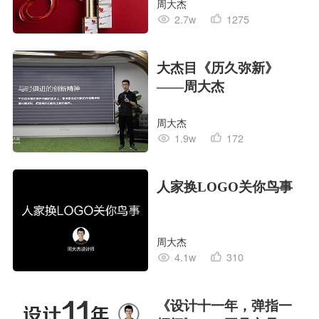
周大杰
2.7w
1275
大杰目《历久弥新》
——周大杰
周大杰
1.9w
172
人家换LOGO关你鸟事
周大杰
4.1w
310
《设计十一年，弹指一