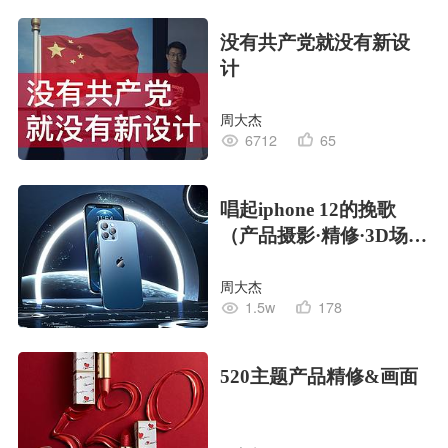
没有共产党就没有新设
计
周大杰
6712
65
唱起iphone 12的挽歌
（产品摄影·精修·3D场
景）
周大杰
1.5w
178
520主题产品精修&画面