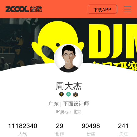
登录 / 注册
下载APP
周大杰
广东
|
平面设计师
IP属地：
北京
11182340
29
90498
241
人气
创作
粉丝
关注